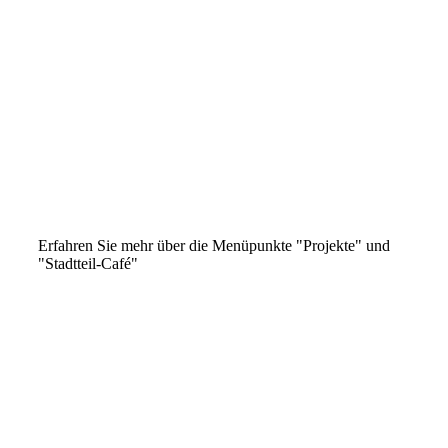
Urkunde Landeswettbewerb Sozialer Zusammenhalt
Urkunde Nachhaltigkeitspreis
Interessengemeinschat Stadtentwicklung
DNP
Soziokultur Preis
Erfahren Sie mehr über die Menüpunkte "Projekte" und
"Stadtteil-Café"
Schiirmherr Gottwald
gemeinschaftliches backen
20150713_160952_resized
Gruppe