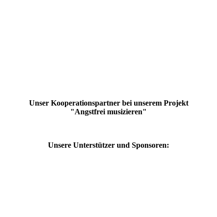
IMG_0064
Titelbild
Raupi Pocketplatz 1
Spielenachmittag für behinderte Kinder
IMG_0071
Unser Kooperationspartner bei unserem Projekt
"Angstfrei musizieren"
Unsere Unterstützer und Sponsoren: