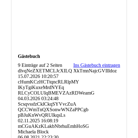
Gästebuch
9 Einträge auf 2 Seiten
Ins Gästebuch eintragen
dlvqNeZXETMCLJcXILQ XkTmnNajcGVIlIdoz
15.07.2026
10:20:57
cHumKCzHCTtqncRLRlpMY
lKyTgiKuxeMrdNYEq
RLCyCOLUIqBMEVZAzRDWeamG
04.03.2026
03:24:48
ScsqvssfzCklCkqSYVvcZuA
QCCWmTnQXSonwWNZaPPCgb
pBJuKnWvQRUIkqsLs
02.11.2025
16:08:19
mCGuAKzKLakbNbrhuEmhHoS­G
Michaela Block
06.08.2021
22:23:30